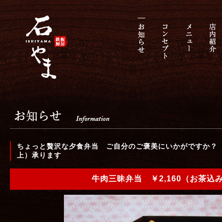
ちょっと贅沢な夕食弁当 ご自分のご褒美にいかがですか？
上）承ります
牛肉三昧弁当 ￥2,160（お茶込