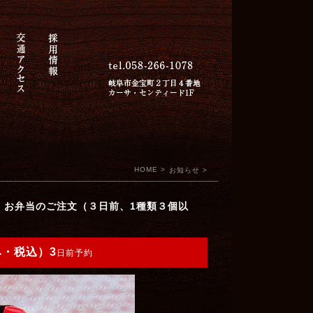
HOME
>
お知らせ >
 お弁当のご注文（３日前、1種類３個以
み・税込）3
日前予約